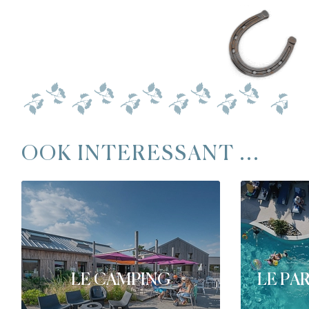
OOK INTERESSANT ...
LE CAMPING
LE PA