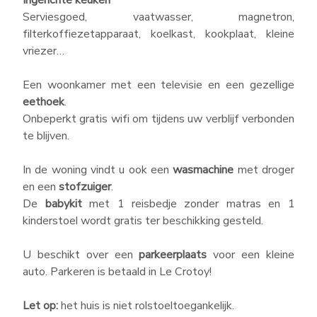
Ingerichte keuken
Serviesgoed, vaatwasser, magnetron,
STACARAVANS 3 slaapkamers
filterkoffiezetapparaat, koelkast, kookplaat, kleine
vriezer…
We zijn verknocht aan onze baai en om ook u
daar tijdens uw verblijf van te laten genieten,
Een woonkamer met een televisie en een gezellige
hebben we accommodaties ontworpen, die
eethoek
.
voorzien zijn van een verfijnd en knus
Onbeperkt gratis wifi om tijdens uw verblijf verbonden
comfort. U kunt kiezen uit 3 typen
te blijven.
huuraccommodatie met 3 slaapkamers, geheel
naar wens…
In de woning vindt u ook een
wasmachine
met droger
en een
stofzuiger
.
De
babykit
met 1 reisbedje zonder matras en 1
kinderstoel wordt gratis ter beschikking gesteld.
U beschikt over een
parkeerplaats
voor een kleine
auto. Parkeren is betaald in Le Crotoy!
Let op:
het huis is niet rolstoeltoegankelijk.