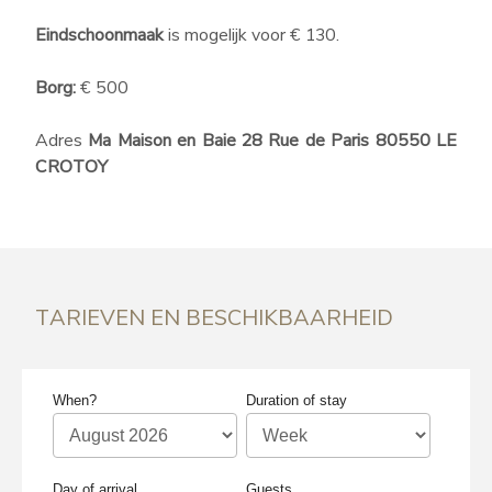
Eindschoonmaak
is mogelijk voor € 130.
Lodge Les Voiles Premium
Borg:
€ 500
3 slaapkamers
Adres
Ma Maison en Baie 28 Rue de Paris 80550 LE
40
m² (excl. terras)
6
personen
CROTOY
3
slaapkamers
2
badkamers
vanaf
123 €
/
INFORMATIE EN
RESERVERINGEN
nuit
TARIEVEN EN BESCHIKBAARHEID