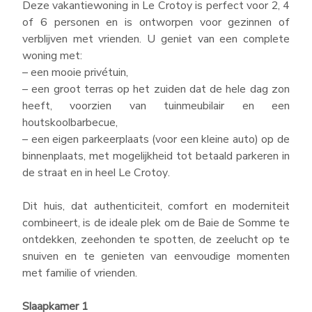
Alle
Toon meer criteria +
Deze vakantiewoning in Le Crotoy is perfect voor 2, 4
Aantal badkamers
0
of 6 personen en is ontworpen voor gezinnen of
stacaravan 4 slaapkamers
verblijven met vrienden. U geniet van een complete
Vaatwasser
stacaravan 3 slaapkamers
woning met:
– een mooie privétuin,
Honden toegelaten
stacaravan 2 slaapkamers
Ontvangst van groepen
– een groot terras op het zuiden dat de hele dag zon
Bed 160
stacaravan 1 slaapkamer
heeft, voorzien van tuinmeubilair en een
houtskoolbarbecue,
Half-overdekt terras
Staanplaatsen
– een eigen parkeerplaats (voor een kleine auto) op de
Spa
STACARAVANS 4 slaapkamers
binnenplaats, met mogelijkheid tot betaald parkeren in
de straat en in heel Le Crotoy.
Barbecue
Deze gloednieuwe, speciaal voor groepen
TV
bestemde, uit 2 modules bestaande lodge met
Dit huis, dat authenticiteit, comfort en moderniteit
4 slaapkamers en 3 badkamers, is de ideale
combineert, is de ideale plek om de Baie de Somme te
accommodatie om elkaar te treffen en samen
criteria wissen
Sluiten
ontdekken, zeehonden te spotten, de zeelucht op te
gezellige momenten te beleven.
snuiven en te genieten van eenvoudige momenten
met familie of vrienden.
Slaapkamer 1