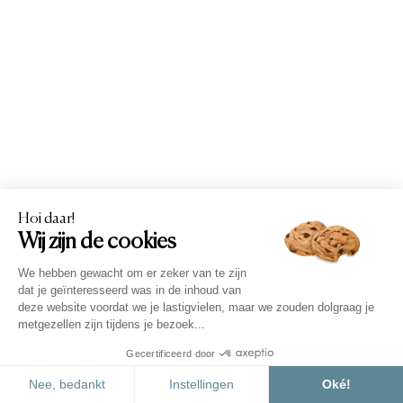
waarborgen, kunt u genieten van een
aangenaam verblijf.
Voor uw comfort kunt u de hele dag terecht in
2 nette sanitairgebouwen met douches en
wastafels (met mengkraan). Tevens hebben
we dubbele douchecabines met wastafels en
twee babybadkamers met verschoonruimte en
babybadje.
Een sanitairgebouw wordt tijdens koude dagen
in het voor- en najaar verwarmd.
U kunt kiezen uit 4 pakketten, afhankelijk van
het gewenste comfort en het type materiaal
waarover u beschikt.
Discutez avec nous