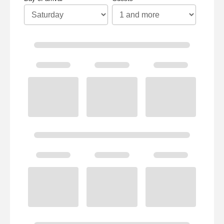
Stacaravan Comfort
3 slaapkamers
40
m² (excl. terras)
6
personen
3
slaapkamers
2
badkamers
vanaf
125 €
/
INFORMATIE EN
RESERVERINGEN
nuit
New 2025