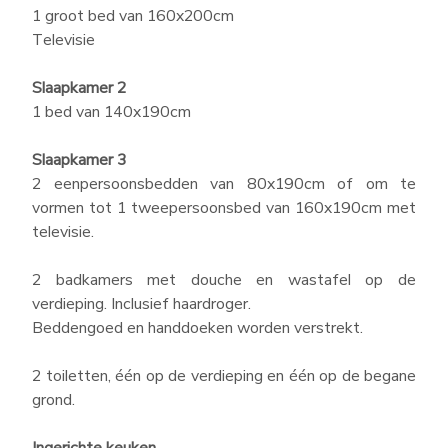
1 groot bed van 160x200cm
Televisie
Slaapkamer 2
1 bed van 140x190cm
Slaapkamer 3
2 eenpersoonsbedden van 80x190cm of om te
Lodge Les Voiles Premium
vormen tot 1 tweepersoonsbed van 160x190cm met
televisie.
4 slaapkamers
59
m² (excl. terras)
6-8
personen
2 badkamers met douche en wastafel op de
4
slaapkamers
3
badkamers
verdieping. Inclusief haardroger.
Beddengoed en handdoeken worden verstrekt.
vanaf
142 €
/
INFORMATIE EN
RESERVERINGEN
2 toiletten, één op de verdieping en één op de begane
nuit
grond.