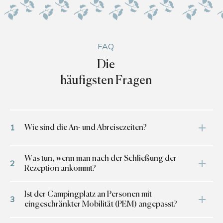
FAQ
Die
häufigsten Fragen
1
Wie sind die An- und Abreisezeiten?
Was Stellplätze betrifft, ist eine Anreise
Was tun, wenn man nach der Schließung der
2
ab 14.00 Uhr möglich. Eine Abreise ist bis
Rezeption ankommt?
spätestens 12.00 Uhr möglich.
Sollten Sie nach Schließung der Rezeption
Ist der Campingplatz an Personen mit
Was Mobilheime betrifft, ist eine Anreise
3
ankommen, informieren Sie bitte den
eingeschränkter Mobilität (PEM) angepasst?
ab 16.00 Uhr möglich. Eine Abreise ist bis
Campingplatz unter
+ 33 (0)3 22 27 01 34
spätestens 10.00 Uhr möglich.