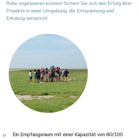
Ruhe organisieren können! Sichern Sie sich den Erfolg Ihrer
Rechtsmittel und innerhalb eines Monats
Projekte in einer Umgebung, die Entspannung und
nach Versand des unbeantworteten
Erholung verspricht.
Einschreibens an das Mediationszentrum
CM2C wenden, indem Sie eine Akte
einreichen:
-
Online auf der Website
www.cm2c.net
-
Per Post: CM2C 14, Rue Saint -
Jean, 75 017 Paris
-
Kontakt: +33 (0) 6 09 20 48 86
Ein Empfangsraum mit einer Kapazität von 80/100