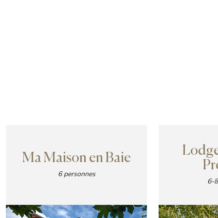
Lodge 
Ma Maison en Baie
Pr
6 personnes
6-8